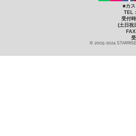
■カ
TEL
受付時間
(土日祝
FAX
受
© 2005-2024 STARRISE 