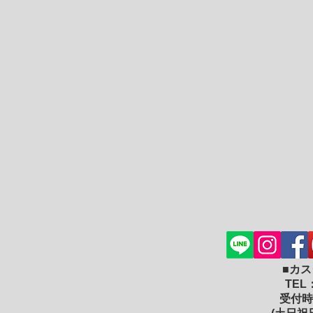
■カ
TEL
受付時間