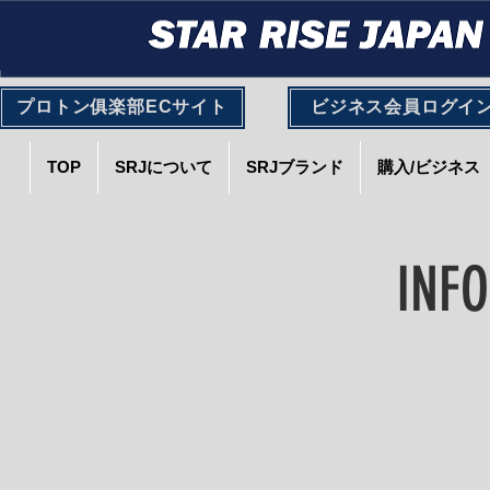
プロトン俱楽部ECサイト
ビジネス会員ログイ
TOP
SRJについて
SRJブランド
購入/ビジネス
INF